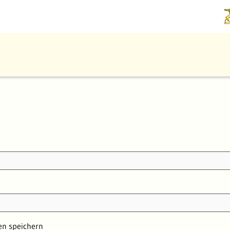
g
n speichern