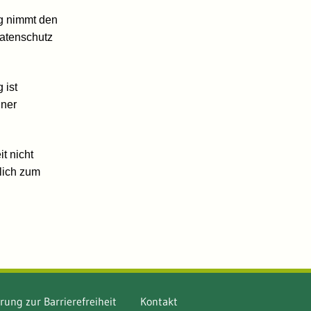
g nimmt den
Datenschutz
 ist
iner
t nicht
lich zum
rung zur Barrierefreiheit
Kontakt