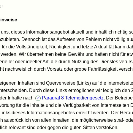
er
Hinweise
ns, dieses Informationsangebot aktuell und inhaltlich richtig s
nzubieten. Dennoch ist das Auftreten von Fehlern nicht völlig a
für die Vollständigkeit, Richtigkeit und letzte Aktualität kann da
erden. Wir übernehmen keine Gewähr und haften nicht für et
ieller oder ideeller Art, die durch Nutzung des Dienstes verur
cht nachweislich durch Vorsatz oder grobe Fahrlässigkeit versch
igenen Inhalten sind Querverweise (Links) auf die Internetseit
nterscheiden. Durch diese Links ermöglichen wir lediglich den
der Inhalte nach
Paragraf 8 Telemediengesetz
. Der Betreib
rtung für die Inhalte und die Verfügbarkeit von Internetseiten Dr
 Links dieses Informationsangebotes erreicht werden. Der Hera
ich ausdrücklich von allen Inhalten, die möglicherweise straf- od
lich relevant sind oder gegen die guten Sitten verstoßen.