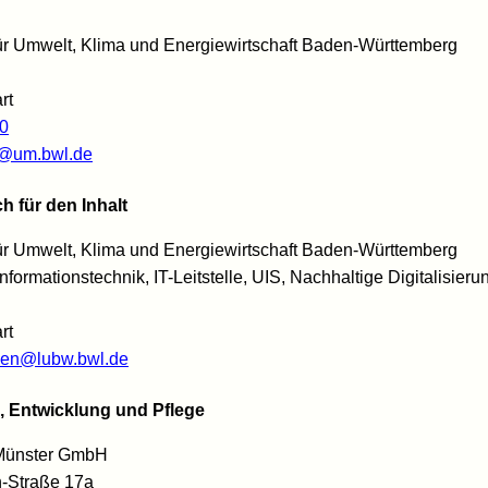
für Umwelt, Klima und Energiewirtschaft Baden-Württemberg
rt
0
e@um.bwl.de
h für den Inhalt
für Umwelt, Klima und Energiewirtschaft Baden-Württemberg
nformationstechnik, IT-Leitstelle, UIS, Nachhaltige Digitalisieru
rt
ben@lubw.bwl.de
, Entwicklung und Pflege
ünster GmbH
-Straße 17a