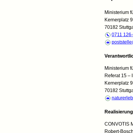
Ministerium 
Kernerplatz 9
70182 Stuttga
0711 126-
poststell
Verantwortlic
Ministerium 
Referat 15 – I
Kernerplatz 9
70182 Stuttga
naturerle
Realisierung
CONVOTIS M
Robert-Bosch