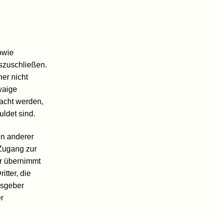
owie
uszuschließen.
her nicht
waige
sacht werden,
uldet sind.
en anderer
 Zugang zur
er übernimmt
itter, die
usgeber
er