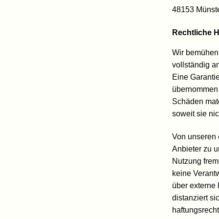
48153 Münst
Rechtliche 
Wir bemühen u
vollständig a
Eine Garantie 
übernommen w
Schäden mater
soweit sie ni
Von unseren e
Anbieter zu u
Nutzung frem
keine Verantwo
über externe
distanziert s
haftungsrecht